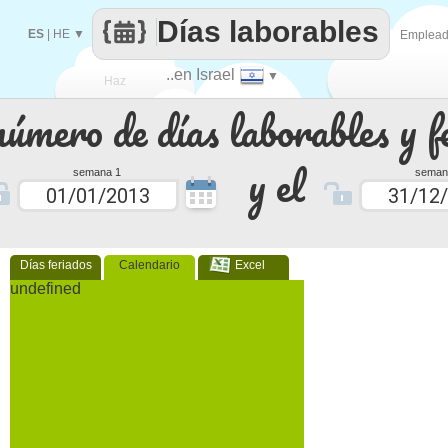
Días laborables
ES
|
HE
▼
Emplea
..en Israel
▼
Haz
número de días laborables y f
que
y el
semana 1
seman
Días feriados
Calendario
Excel
undefined