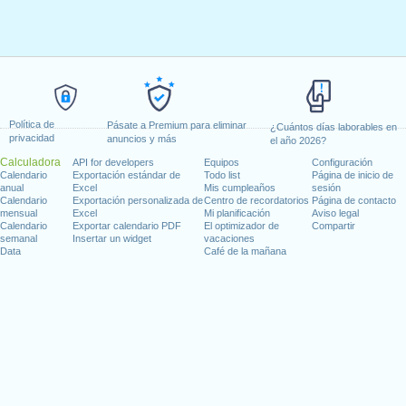
Política de
Pásate a Premium para eliminar
¿Cuántos días laborables en
privacidad
anuncios y más
el año 2026?
Calculadora
API for developers
Equipos
Configuración
Calendario
Exportación estándar de
Todo list
Página de inicio de
anual
Excel
Mis cumpleaños
sesión
Calendario
Exportación personalizada de
Centro de recordatorios
Página de contacto
mensual
Excel
Mi planificación
Aviso legal
Calendario
Exportar calendario PDF
El optimizador de
Compartir
semanal
Insertar un widget
vacaciones
Data
Café de la mañana