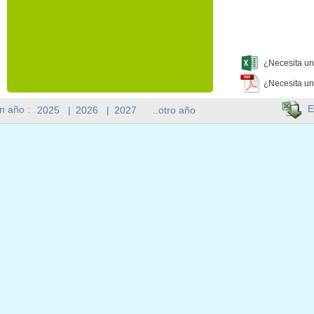
¿Necesita un
¿Necesita un
E
n año :
2025
|
2026
|
2027
..otro año