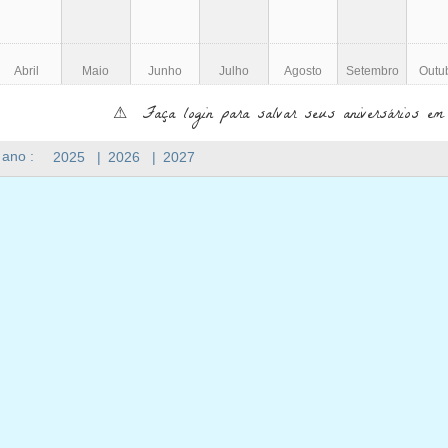
Abril
Maio
Junho
Julho
Agosto
Setembro
Outu
⚠ Faça login para salvar seus aniversários em
 ano :
2025
|
2026
|
2027