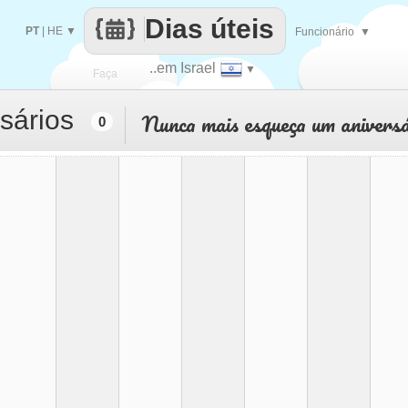
Dias úteis
PT
|
HE
▼
Funcionário
▼
..em Israel
▼
Faça
sários
Nunca mais esqueça um aniversá
0
cada