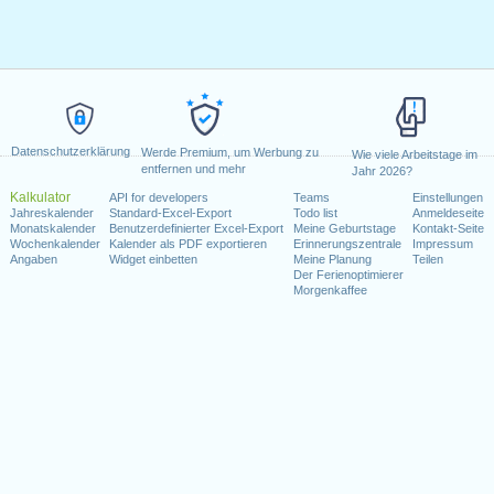
Datenschutzerklärung
Werde Premium, um Werbung zu
Wie viele Arbeitstage im
entfernen und mehr
Jahr 2026?
Kalkulator
API for developers
Teams
Einstellungen
Jahreskalender
Standard-Excel-Export
Todo list
Anmeldeseite
Monatskalender
Benutzerdefinierter Excel-Export
Meine Geburtstage
Kontakt-Seite
Wochenkalender
Kalender als PDF exportieren
Erinnerungszentrale
Impressum
Angaben
Widget einbetten
Meine Planung
Teilen
Der Ferienoptimierer
Morgenkaffee