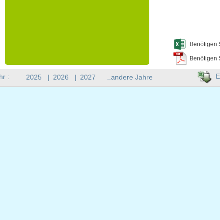
Benötigen 
Benötigen 
E
hr :
2025
|
2026
|
2027
..andere Jahre