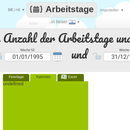
Arbeitstage
DE
|
HE
▼
Angestellter
▼
..in Israel
▼
Jeden
e Anzahl der Arbeitstage un
Tag
und
Woche 52
Woche 
Feiertage
Kalender
Excel
undefined