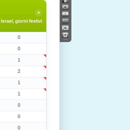
×
Israel, giorni festivi
0
...
0
1
2
1
1
0
0
0