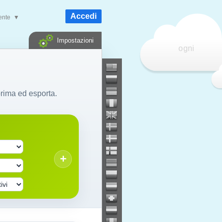
Accedi
ente
▼
Impostazioni
ogni
prima ed esporta.
+