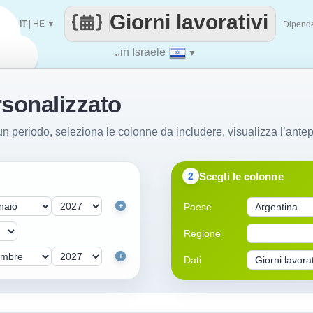
Giorni lavorativi
IT
|
HE
▼
Dipend
..in Israele
▼
rsonalizzato
i un periodo, seleziona le colonne da includere, visualizza l’ante
Scegli le colonne
2
Paese
+
Regione
+
Dati