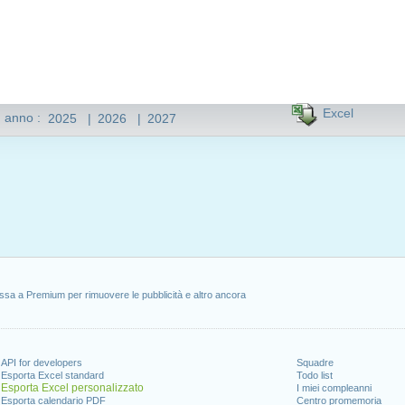
Excel
n anno :
2025
|
2026
|
2027
ssa a Premium per rimuovere le pubblicità e altro ancora
API for developers
Squadre
Esporta Excel standard
Todo list
Esporta Excel personalizzato
I miei compleanni
Esporta calendario PDF
Centro promemoria