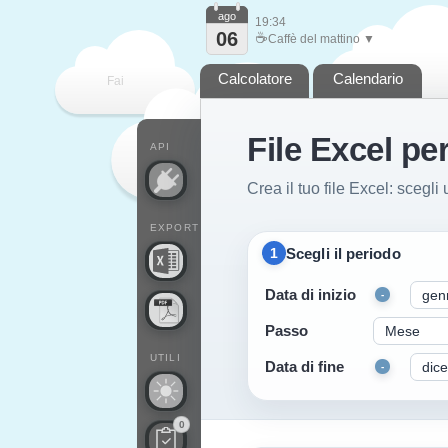
ago
19:34
06
☕
Caffè del mattino ▼
Calcolatore
Calendario
Fai
File Excel pe
contare
API
Crea il tuo file Excel: scegl
EXPORT
Scegli il periodo
1
Data di inizio
-
Passo
UTILI
Data di fine
-
0