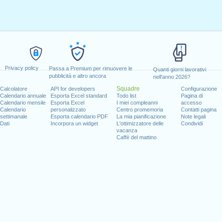
0
0
0
08:00 - 12:00
14:00 - 18:0
cations
vacations
Privacy policy
Passa a Premium per rimuovere le
Quanti giorni lavorativi
0 - 12:00
14:00 - 18:00
8
08:00 - 12:00
14:00 - 18:0
pubblicità e altro ancora
nell'anno 2026?
Squadre
Calcolatore
API for developers
Configurazione
0 - 12:00
14:00 - 18:00
8
Calendario annuale
Esporta Excel standard
Todo list
Pagina di
holidays
holidays
Calendario mensile
Esporta Excel
I miei compleanni
accesso
Calendario
personalizzato
Centro promemoria
Contatti pagina
settimanale
Esporta calendario PDF
La mia pianificazione
Note legali
0 - 12:00
14:00 - 18:00
8
08:00 - 12:00
14:00 - 18:0
Dati
Incorpora un widget
L'ottimizzatore delle
Condividi
vacanza
0 - 12:00
14:00 - 18:00
8
Caffè del mattino
08:00 - 12:00
0
0
0
08:00 - 12:00
14:00 - 18:0
cations
vacations