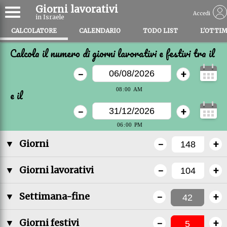
Giorni lavorativi
Accedi
in Israele
CALCOLATORE
CALENDARIO
TODO LIST
L'OTTI
Calcola il numero di giorni lavorativi e festivi tra il
-
+
e il
-
+
-
+
▼
Giorni
-
+
▼
Giorni lavorativi
-
+
▼
Settimana-fine
-
+
▼
Giorni festivi