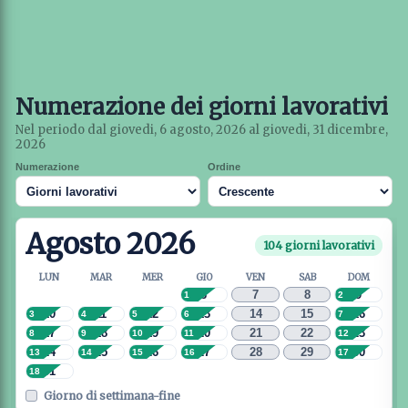
Numerazione dei giorni lavorativi
Nel periodo dal giovedi, 6 agosto, 2026 al giovedi, 31 dicembre,
2026
Numerazione
Ordine
Agosto 2026
104 giorni lavorativi
LUN
MAR
MER
GIO
VEN
SAB
DOM
6
7
8
9
1
2
10
11
12
13
14
15
16
3
4
5
6
7
17
18
19
20
21
22
23
8
9
10
11
12
24
25
26
27
28
29
30
13
14
15
16
17
31
18
Giorno di settimana-fine