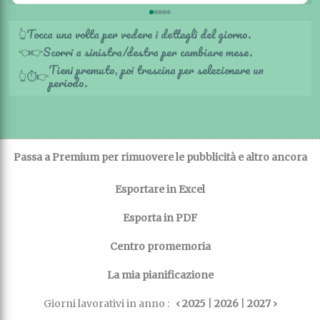
Tocca una volta per vedere i dettagli del giorno.
👆
Scorri a sinistra/destra per cambiare mese.
👈
👉
Tieni premuto, poi trascina per selezionare un
👆
⏱️
👉
periodo.
Passa a Premium per rimuovere le pubblicità e altro ancora
Esportare in Excel
Esporta in PDF
Centro promemoria
La mia pianificazione
Giorni lavorativi in anno :
‹ 2025
|
2026
|
2027 ›